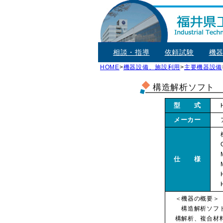
相談・指導
依頼試験
機
HOME
>
機器設備、施設利用
>
主要機器設備
構造解析ソフト
型 式
メーカー
仕 様
＜機器の概要＞
構造解析ソフト(
構解析、複合材