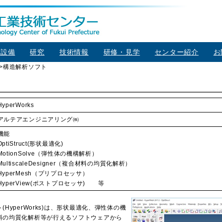
器設備
研究
技術情報
研修・見学
センター紹介
お
>
構造解析ソフト
HyperWorks
アルテアエンジニアリング㈱
機能
OptiStruct(形状最適化)
MotionSolve（弾性体の機構解析）
MultiscaleDesigner（複合材料の均質化解析）
HyperMesh（プリプロセッサ）
HyperView(ポストプロセッサ) 等
HyperWorks)は、形状最適化、弾性体の機
料の均質化解析等が行えるソフトウェアから